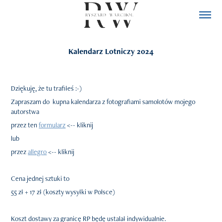
Kalendarz Lotniczy 2024
Dziękuję, że tu trafiłeś :-)
Zapraszam do kupna kalendarza z fotografiami samolotów mojego
autorstwa
przez ten
formularz
<-- kliknij
lub
przez
allegro
<-- kliknij
Cena jednej sztuki to
55 zł
+ 17 zł (koszty wysyłki w Polsce)
Koszt dostawy za granicę RP będę ustalał indywidualnie.